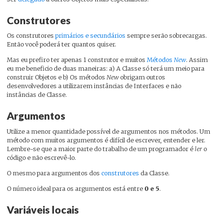
Construtores
Os construtores
primários e secundários
sempre serão sobrecargas.
Então você poderá ter quantos quiser.
Mas eu prefiro ter apenas 1 construtor e muitos
Métodos
New
. Assim
eu me beneficio de duas maneiras: a) A Classe só terá um meio para
construir Objetos e b) Os métodos
New
obrigam outros
desenvolvedores a utilizarem instâncias de Interfaces e não
instâncias de Classe.
Argumentos
Utilize a menor quantidade possível de argumentos nos métodos. Um
método com muitos argumentos é difícil de escrever, entender e ler.
Lembre-se que a maior parte do trabalho de um programador é
ler
o
código e não escrevê-lo.
O mesmo para argumentos dos
construtores
da Classe.
O número ideal para os argumentos está entre
0 e 5
.
Variáveis locais