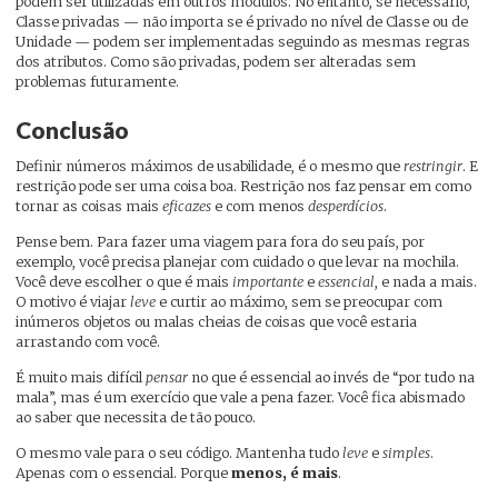
podem ser utilizadas em outros módulos. No entanto, se necessário,
Classe privadas — não importa se é privado no nível de Classe ou de
Unidade — podem ser implementadas seguindo as mesmas regras
dos atributos. Como são privadas, podem ser alteradas sem
problemas futuramente.
Conclusão
Definir números máximos de usabilidade, é o mesmo que
restringir
. E
restrição pode ser uma coisa boa. Restrição nos faz pensar em como
tornar as coisas mais
eficazes
e com menos
desperdícios
.
Pense bem. Para fazer uma viagem para fora do seu país, por
exemplo, você precisa planejar com cuidado o que levar na mochila.
Você deve escolher o que é mais
importante
e
essencial
, e nada a mais.
O motivo é viajar
leve
e curtir ao máximo, sem se preocupar com
inúmeros objetos ou malas cheias de coisas que você estaria
arrastando com você.
É muito mais difícil
pensar
no que é essencial ao invés de “por tudo na
mala”, mas é um exercício que vale a pena fazer. Você fica abismado
ao saber que necessita de tão pouco.
O mesmo vale para o seu código. Mantenha tudo
leve
e
simples
.
Apenas com o essencial. Porque
menos, é mais
.