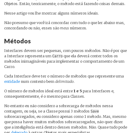
Objetos. Então, teoricamente, o método está fazendo coisas demais.
Nesse artigo vou lhe mostrar alguns números ideais.
Não presumo que você irá concordar com tudo o que ler abaixo mas,
concordando ou não, esses são
meus
números.
Métodos
Interfaces devem ser pequenas, com poucos métodos. Não é por que
a Interface representa um
que ela deverá conter todos os
Carro
métodos inimagináveis para implementar o comportamento de um
Carro.
Cada Interface deve ter o número de métodos que represente uma
entidade
num contexto bem
delimitado
.
O número de métodos ideal está entre
1 e 5
para Interfaces e,
consequentemente, é o mesmo para Classes.
No entanto eu não considero a sobrecarga de métodos nessa
contagem, ou seja, se a Classe possui 3 métodos
Save
sobrecarregados, eu considero apenas como 1 método. Mas, mesmo
que possa haver muitos métodos sobrecarregados, não quer dizer
que a inteligência está dentro desses métodos. Não. Quase tudo pode
ser
delegado
à outros Objetos mais especialistas.