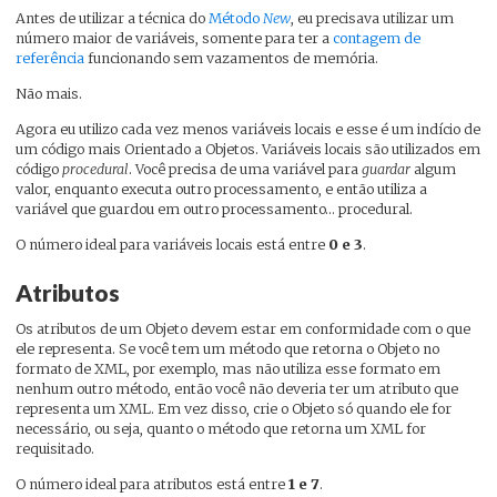
Antes de utilizar a técnica do
Método
New
, eu precisava utilizar um
número maior de variáveis, somente para ter a
contagem de
referência
funcionando sem vazamentos de memória.
Não mais.
Agora eu utilizo cada vez menos variáveis locais e esse é um indício de
um código mais Orientado a Objetos. Variáveis locais são utilizados em
código
procedural
. Você precisa de uma variável para
guardar
algum
valor, enquanto executa outro processamento, e então utiliza a
variável que guardou em outro processamento… procedural.
O número ideal para variáveis locais está entre
0 e 3
.
Atributos
Os atributos de um Objeto devem estar em conformidade com o que
ele representa. Se você tem um método que retorna o Objeto no
formato de XML, por exemplo, mas não utiliza esse formato em
nenhum outro método, então você não deveria ter um atributo que
representa um XML. Em vez disso, crie o Objeto só quando ele for
necessário, ou seja, quanto o método que retorna um XML for
requisitado.
O número ideal para atributos está entre
1 e 7
.